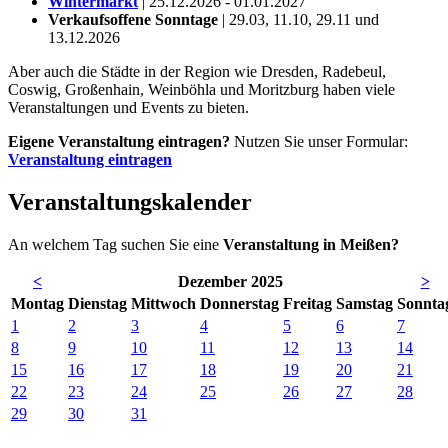
Wintermarkt
| 25.12.2026 - 01.01.2027
Verkaufsoffene Sonntage
| 29.03, 11.10, 29.11 und
13.12.2026
Aber auch die Städte in der Region wie Dresden, Radebeul,
Coswig, Großenhain, Weinböhla und Moritzburg haben viele
Veranstaltungen und Events zu bieten.
Eigene Veranstaltung eintragen?
Nutzen Sie unser Formular:
Veranstaltung eintragen
Veranstaltungskalender
An welchem Tag suchen Sie eine
Veranstaltung in Meißen?
<
Dezember 2025
>
Mo
ntag
Di
enstag
Mi
ttwoch
Do
nnerstag
Fr
eitag
Sa
mstag
So
nnta
1
2
3
4
5
6
7
8
9
10
11
12
13
14
15
16
17
18
19
20
21
22
23
24
25
26
27
28
29
30
31