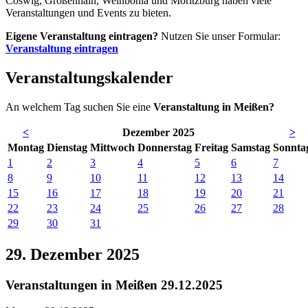
Coswig, Großenhain, Weinböhla und Moritzburg haben viele
Veranstaltungen und Events zu bieten.
Eigene Veranstaltung eintragen?
Nutzen Sie unser Formular:
Veranstaltung eintragen
Veranstaltungskalender
An welchem Tag suchen Sie eine
Veranstaltung in Meißen?
<
Dezember 2025
>
Mo
ntag
Di
enstag
Mi
ttwoch
Do
nnerstag
Fr
eitag
Sa
mstag
So
nnta
1
2
3
4
5
6
7
8
9
10
11
12
13
14
15
16
17
18
19
20
21
22
23
24
25
26
27
28
29
30
31
29. Dezember 2025
Veranstaltungen in Meißen 29.12.2025