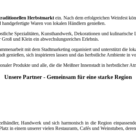
traditionellen Herbstmarkt
ein. Nach dem erfolgreichen Weinfest kö
d handgefertigte Waren von lokalen Händlern genießen.
rbstliche Spezialitäten, Kunsthandwerk, Dekorationen und kulinarisch
ür Groß und Klein ein abwechslungsreiches Erlebnis.
menarbeit mit dem Stadtmarketing organisiert und unterstützt die lo
adt genießen, sich inspirieren lassen und das herbstliche Ambiente in v
gionaler Produkte und alle, die die Meißner Innenstadt in herbstlicher 
Unsere Partner - Gemeinsam für eine starke Region
 Einzelhändler, Handwerk und sich harmonisch in die Region einpasse
latz in einem unserer vielen Restaurants, Cafés und Weinstuben, deren 