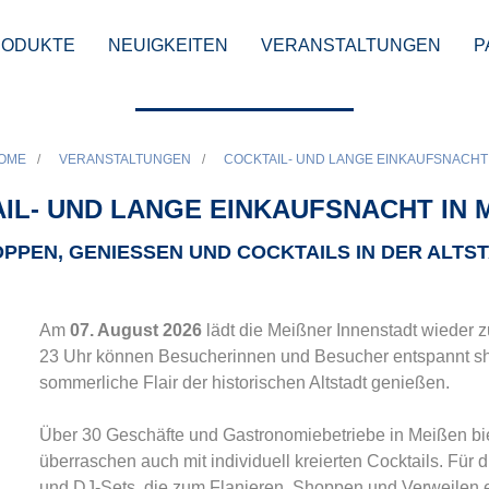
RODUKTE
NEUIGKEITEN
VERANSTALTUNGEN
P
OME
/
VERANSTALTUNGEN
/
COCKTAIL- UND LANGE EINKAUFSNACHT
IL- UND LANGE EINKAUFSNACHT IN M
PPEN, GENIESSEN UND COCKTAILS IN DER ALTST
Am
07. August 2026
lädt die Meißner Innenstadt wieder z
23 Uhr können Besucherinnen und Besucher entspannt s
sommerliche Flair der historischen Altstadt genießen.
Über 30 Geschäfte und Gastronomiebetriebe in Meißen biet
überraschen auch mit individuell kreierten Cocktails. F
und DJ-Sets, die zum Flanieren, Shoppen und Verweilen 