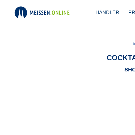
HÄNDLER
P
H
COCKTA
SHO