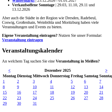
Wintermarkt
| 25.12.2026 - 01.01.2027
Verkaufsoffene Sonntage
| 29.03, 11.10, 29.11 und
13.12.2026
Aber auch die Städte in der Region wie Dresden, Radebeul,
Coswig, Großenhain, Weinböhla und Moritzburg haben viele
Veranstaltungen und Events zu bieten.
Eigene Veranstaltung eintragen?
Nutzen Sie unser Formular:
Veranstaltung eintragen
Veranstaltungskalender
An welchem Tag suchen Sie eine
Veranstaltung in Meißen?
<
Dezember 2025
>
Mo
ntag
Di
enstag
Mi
ttwoch
Do
nnerstag
Fr
eitag
Sa
mstag
So
nnta
1
2
3
4
5
6
7
8
9
10
11
12
13
14
15
16
17
18
19
20
21
22
23
24
25
26
27
28
29
30
31