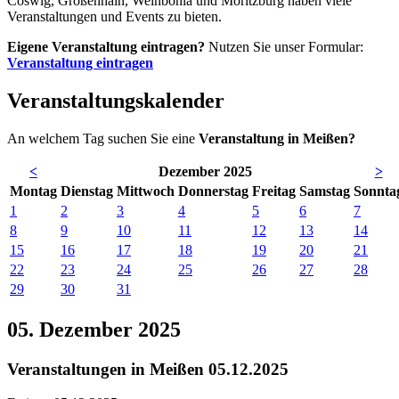
Coswig, Großenhain, Weinböhla und Moritzburg haben viele
Veranstaltungen und Events zu bieten.
Eigene Veranstaltung eintragen?
Nutzen Sie unser Formular:
Veranstaltung eintragen
Veranstaltungskalender
An welchem Tag suchen Sie eine
Veranstaltung in Meißen?
<
Dezember 2025
>
Mo
ntag
Di
enstag
Mi
ttwoch
Do
nnerstag
Fr
eitag
Sa
mstag
So
nnta
1
2
3
4
5
6
7
8
9
10
11
12
13
14
15
16
17
18
19
20
21
22
23
24
25
26
27
28
29
30
31
05. Dezember 2025
Veranstaltungen in Meißen 05.12.2025