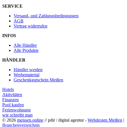
SERVICE
Versand- und Zahlungsbedingungen
AGB
Vertrag widerrufen
INFOS
Alle Händler
Alle Produkte
HÄNDLER
Händler werden
Werbematerial
Geschenkgutschein Meißen
Hotels
Aktivitäten
Finanzen
Pool kaufen
Ferienwohnung
wie schreibt man
© 2026
meissen.online
// pdir / digital agentur -
Webdesign Meißen
|
Branchenverzeichnis