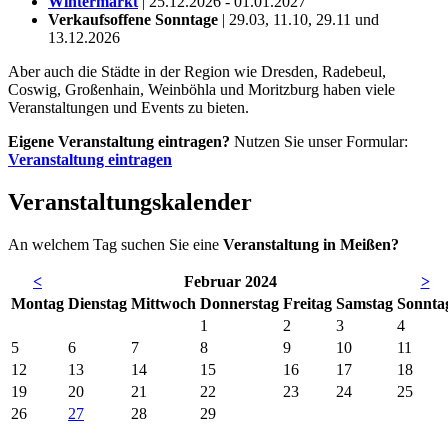
Wintermarkt
| 25.12.2026 - 01.01.2027
Verkaufsoffene Sonntage
| 29.03, 11.10, 29.11 und
13.12.2026
Aber auch die Städte in der Region wie Dresden, Radebeul,
Coswig, Großenhain, Weinböhla und Moritzburg haben viele
Veranstaltungen und Events zu bieten.
Eigene Veranstaltung eintragen?
Nutzen Sie unser Formular:
Veranstaltung eintragen
Veranstaltungskalender
An welchem Tag suchen Sie eine
Veranstaltung in Meißen?
<
Februar 2024
>
Mo
ntag
Di
enstag
Mi
ttwoch
Do
nnerstag
Fr
eitag
Sa
mstag
So
nnta
1
2
3
4
5
6
7
8
9
10
11
12
13
14
15
16
17
18
19
20
21
22
23
24
25
26
27
28
29