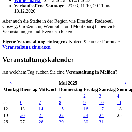
Wintermarkt
| 25.12.2026 - 01.01.2027
Verkaufsoffene Sonntage
| 29.03, 11.10, 29.11 und
13.12.2026
Aber auch die Städte in der Region wie Dresden, Radebeul,
Coswig, Großenhain, Weinböhla und Moritzburg haben viele
Veranstaltungen und Events zu bieten.
Eigene Veranstaltung eintragen?
Nutzen Sie unser Formular:
Veranstaltung eintragen
Veranstaltungskalender
An welchem Tag suchen Sie eine
Veranstaltung in Meißen?
<
Mai 2025
>
Mo
ntag
Di
enstag
Mi
ttwoch
Do
nnerstag
Fr
eitag
Sa
mstag
So
nnta
1
2
3
4
5
6
7
8
9
10
11
12
13
14
15
16
17
18
19
20
21
22
23
24
25
26
27
28
29
30
31