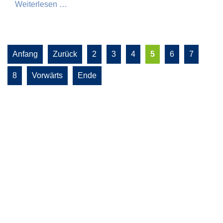
Weiterlesen …
Anfang
Zurück
2
3
4
5
6
7
8
Vorwärts
Ende