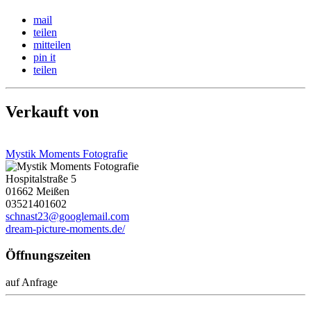
mail
teilen
mitteilen
pin it
teilen
Verkauft von
Mystik Moments Fotografie
Hospitalstraße 5
01662 Meißen
03521401602
schnast23@googlemail.com
dream-picture-moments.de/
Öffnungszeiten
auf Anfrage