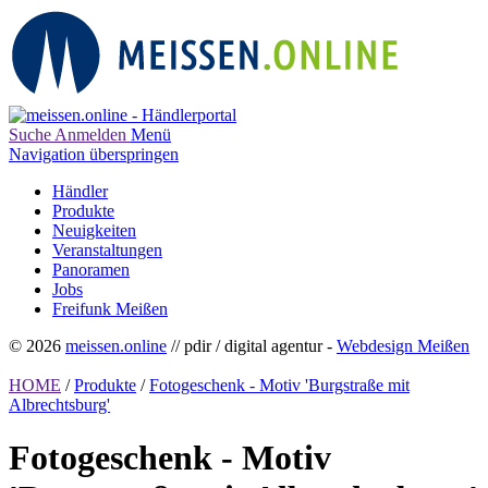
Suche
Anmelden
Menü
Navigation überspringen
Händler
Produkte
Neuigkeiten
Veranstaltungen
Panoramen
Jobs
Freifunk Meißen
© 2026
meissen.online
// pdir / digital agentur -
Webdesign Meißen
HOME
/
Produkte
/
Fotogeschenk - Motiv 'Burgstraße mit
Albrechtsburg'
Fotogeschenk - Motiv