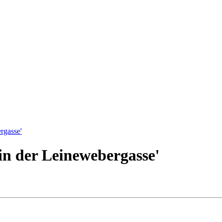
rgasse'
n der Leinewebergasse'