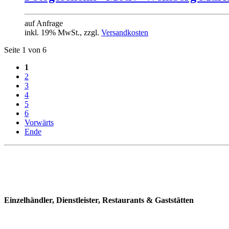
auf Anfrage
inkl. 19% MwSt., zzgl.
Versandkosten
Seite 1 von 6
1
2
3
4
5
6
Vorwärts
Ende
Einzelhändler, Dienstleister, Restaurants & Gaststätten