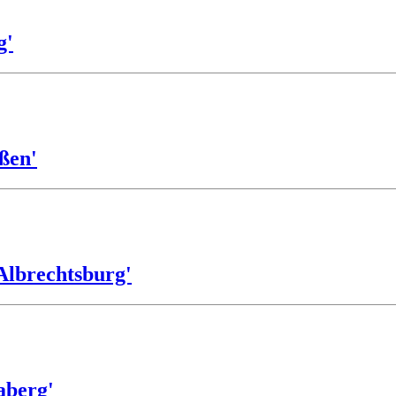
g'
ßen'
Albrechtsburg'
aberg'