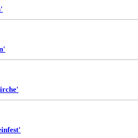
'
n'
irche'
infest'