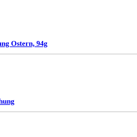
ng Ostern, 94g
chung