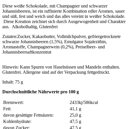
Diese weiße Schokolade, mit Champagner und schwarzer
Johannisbeeren, ist ein raffinierte Kombination edler Aromen, sauer
und süß, fest und weich und das alles vereint in weißer Schokolade.
Diese Kreation zeichnet sich durch Ausgewogenheit und Charakter
aus. Alkoholhaltig, Glutenfrei
Zutaten:Zucker, Kakaobutter, Vollmilchpulver, gefriergetrocknete
schwarze Johannisbeeren (1,5%), Emulgator Sojalezithin,
Aromastoffe, Champagnerwein (0,2%), Preiselbeer- und
Johannisbeersaftkonzentrat
Hinweis: Kann Spuren von Haselnüssen und Mandeln enthalten.
Glutenfrei. Allergene sind auf der Verpackung fettgedruckt.
Inhalt: 75 g
Durchschnittliche Nährwerte pro 100 g
Brennwert:
2433kj/586kcal
Fett:
41,1 g
davon gesättigte Fettsäuren:
25,0 g
Kohlenhydrate:
47,5 g
davon Zucker:
47,5 g