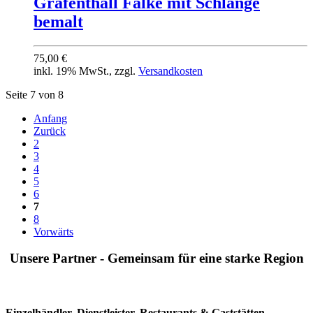
Gräfenthall Falke mit Schlange
bemalt
75,00 €
inkl. 19% MwSt., zzgl.
Versandkosten
Seite 7 von 8
Anfang
Zurück
2
3
4
5
6
7
8
Vorwärts
Unsere Partner - Gemeinsam für eine starke Region
Einzelhändler, Dienstleister, Restaurants & Gaststätten