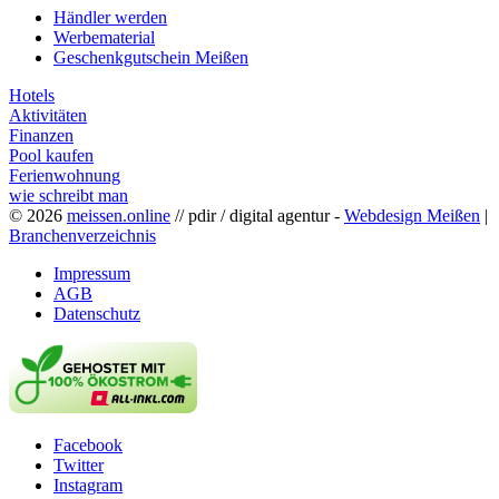
Händler werden
Werbematerial
Geschenkgutschein Meißen
Hotels
Aktivitäten
Finanzen
Pool kaufen
Ferienwohnung
wie schreibt man
© 2026
meissen.online
// pdir / digital agentur -
Webdesign Meißen
|
Branchenverzeichnis
Impressum
AGB
Datenschutz
Facebook
Twitter
Instagram