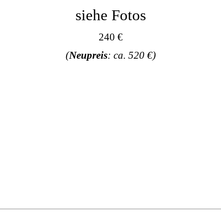
siehe Fotos
240 €
(
Neupreis
: ca. 520 €)
, relieffiert, staffiert, blaue Schwerter, gekreuzte, Altmeißen,