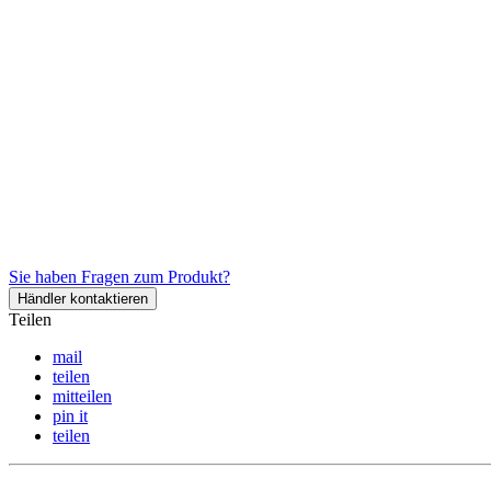
Stichwörter:
Meißen, Meißner Porzellan, aufglasur, Malerei, Aufglasurmalerei
Chinesisch, abstrakt, änlich Dekor 409213
Sie haben Fragen zum Produkt?
Händler kontaktieren
Teilen
mail
teilen
mitteilen
pin it
teilen