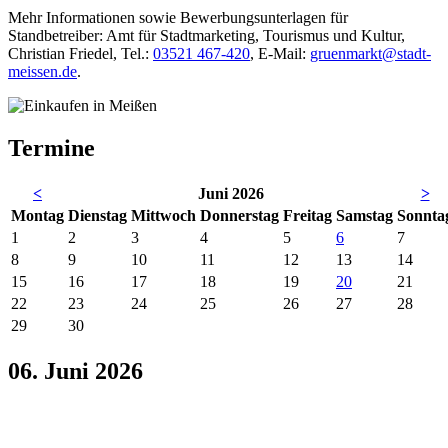
Mehr Informationen sowie Bewerbungsunterlagen für
Standbetreiber: Amt für Stadtmarketing, Tourismus und Kultur,
Christian Friedel, Tel.:
03521 467-420
, E-Mail:
gruenmarkt@stadt-
meissen.de
.
Termine
<
Juni 2026
>
Mo
ntag
Di
enstag
Mi
ttwoch
Do
nnerstag
Fr
eitag
Sa
mstag
So
nnta
1
2
3
4
5
6
7
8
9
10
11
12
13
14
15
16
17
18
19
20
21
22
23
24
25
26
27
28
29
30
06. Juni 2026