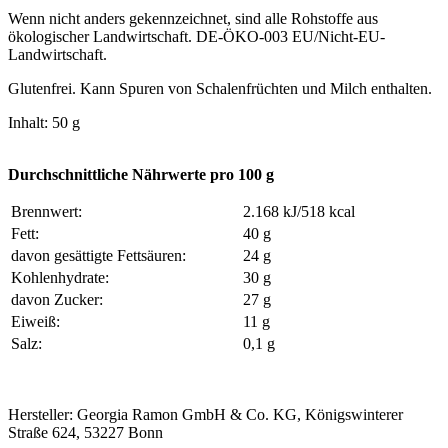
Wenn nicht anders gekennzeichnet, sind alle Rohstoffe aus
ökologischer Landwirtschaft. DE-ÖKO-003 EU/Nicht-EU-
Landwirtschaft.
Glutenfrei. Kann Spuren von Schalenfrüchten und Milch enthalten.
Inhalt: 50 g
Durchschnittliche Nährwerte pro 100 g
Brennwert:
2.168 kJ/518 kcal
Fett:
40 g
davon gesättigte Fettsäuren:
24 g
Kohlenhydrate:
30 g
davon Zucker:
27 g
Eiweiß:
11 g
Salz:
0,1 g
Hersteller: Georgia Ramon GmbH & Co. KG, Königswinterer
Straße 624, 53227 Bonn