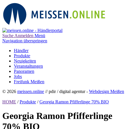
Suche
Anmelden
Menü
Navigation überspringen
Händler
Produkte
Neuigkeiten
Veranstaltungen
Panoramen
Jobs
Freifunk Meißen
© 2026
meissen.online
// pdir / digital agentur -
Webdesign Meißen
HOME
/
Produkte
/
Georgia Ramon Pfifferlinge 70% BIO
Georgia Ramon Pfifferlinge
70% BIO