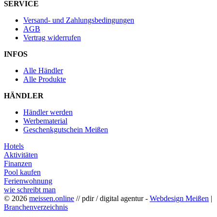
SERVICE
Versand- und Zahlungsbedingungen
AGB
Vertrag widerrufen
INFOS
Alle Händler
Alle Produkte
HÄNDLER
Händler werden
Werbematerial
Geschenkgutschein Meißen
Hotels
Aktivitäten
Finanzen
Pool kaufen
Ferienwohnung
wie schreibt man
© 2026
meissen.online
// pdir / digital agentur -
Webdesign Meißen
|
Branchenverzeichnis