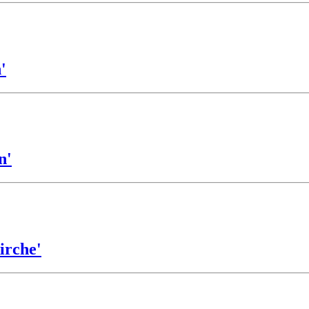
'
n'
irche'