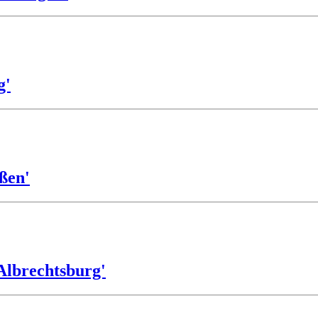
g'
ßen'
Albrechtsburg'