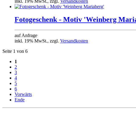
inkl. 19% MwSt., zzgl.
Versandkosten
Fotogeschenk - Motiv 'Weinberg Mari
auf Anfrage
inkl. 19% MwSt., zzgl.
Versandkosten
Seite 1 von 6
1
2
3
4
5
6
Vorwärts
Ende