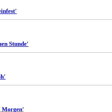
infest'
uen Stunde'
öh'
m Morgen'