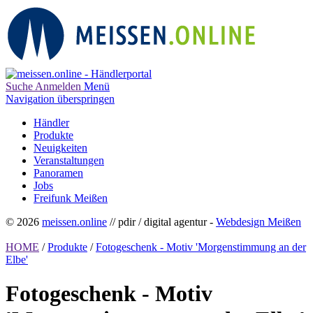
Suche
Anmelden
Menü
Navigation überspringen
Händler
Produkte
Neuigkeiten
Veranstaltungen
Panoramen
Jobs
Freifunk Meißen
© 2026
meissen.online
// pdir / digital agentur -
Webdesign Meißen
HOME
/
Produkte
/
Fotogeschenk - Motiv 'Morgenstimmung an der
Elbe'
Fotogeschenk - Motiv