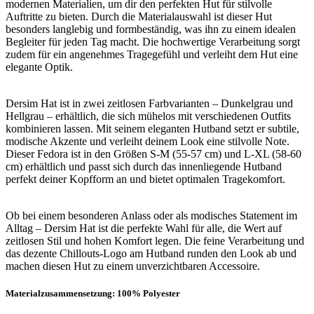
modernen Materialien, um dir den perfekten Hut für stilvolle
Auftritte zu bieten. Durch die Materialauswahl ist dieser Hut
besonders langlebig und formbeständig, was ihn zu einem idealen
Begleiter für jeden Tag macht. Die hochwertige Verarbeitung sorgt
zudem für ein angenehmes Tragegefühl und verleiht dem Hut eine
elegante Optik.
Dersim Hat ist in zwei zeitlosen Farbvarianten – Dunkelgrau und
Hellgrau – erhältlich, die sich mühelos mit verschiedenen Outfits
kombinieren lassen. Mit seinem eleganten Hutband setzt er subtile,
modische Akzente und verleiht deinem Look eine stilvolle Note.
Dieser Fedora ist in den Größen S-M (55-57 cm) und L-XL (58-60
cm) erhältlich und passt sich durch das innenliegende Hutband
perfekt deiner Kopfform an und bietet optimalen Tragekomfort.
Ob bei einem besonderen Anlass oder als modisches Statement im
Alltag – Dersim Hat ist die perfekte Wahl für alle, die Wert auf
zeitlosen Stil und hohen Komfort legen. Die feine Verarbeitung und
das dezente Chillouts-Logo am Hutband runden den Look ab und
machen diesen Hut zu einem unverzichtbaren Accessoire.
Materialzusammensetzung: 100% Polyester