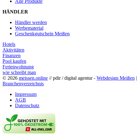
Alle Produkte
HÄNDLER
Händler werden
Werbematerial
Geschenkgutschein Meißen
Hotels
Aktivitäten
Finanzen
Pool kaufen
Ferienwohnung
wie schreibt man
© 2026
meissen.online
// pdir / digital agentur -
Webdesign Meißen
|
Branchenverzeichnis
Impressum
AGB
Datenschutz