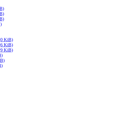
iB)
iB)
iB)
)
,0 KiB)
,6 KiB)
,9 KiB)
B)
iB)
B)