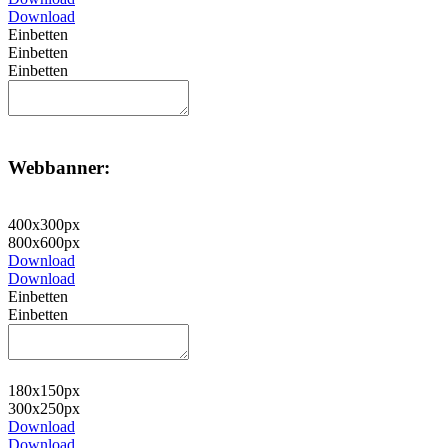
Download
Einbetten
Einbetten
Einbetten
Webbanner:
400x300px
800x600px
Download
Download
Einbetten
Einbetten
180x150px
300x250px
Download
Download