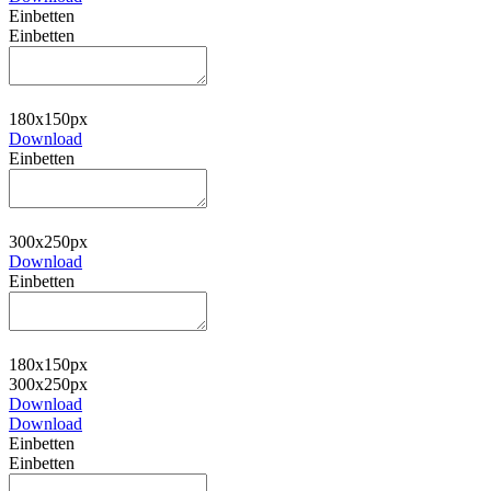
Einbetten
Einbetten
180x150px
Download
Einbetten
300x250px
Download
Einbetten
180x150px
300x250px
Download
Download
Einbetten
Einbetten