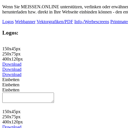
Wenn Sie MEISSEN.ONLINE unterstützen, verlinken oder erwähnen mö
herunterladen bzw. direkt in Ihre Webseite einbinden können - den e
Logos
Webbanner
Vektorgrafiken/PDF
Info-/Werbescreens
Printmater
Logos:
150x45px
250x75px
400x120px
Download
Download
Download
Einbetten
Einbetten
Einbetten
150x45px
250x75px
400x120px
Download