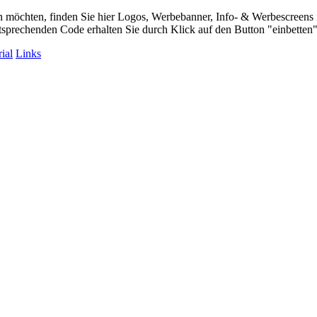
chten, finden Sie hier Logos, Werbebanner, Info- & Werbescreens in 
ntsprechenden Code erhalten Sie durch Klick auf den Button "einbetten"
ial
Links