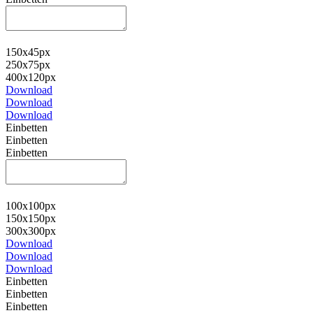
150x45px
250x75px
400x120px
Download
Download
Download
Einbetten
Einbetten
Einbetten
100x100px
150x150px
300x300px
Download
Download
Download
Einbetten
Einbetten
Einbetten