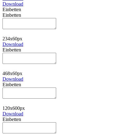
Download
Einbetten
Einbetten
234x60px
Download
Einbetten
468x60px
Download
Einbetten
120x600px
Download
Einbetten