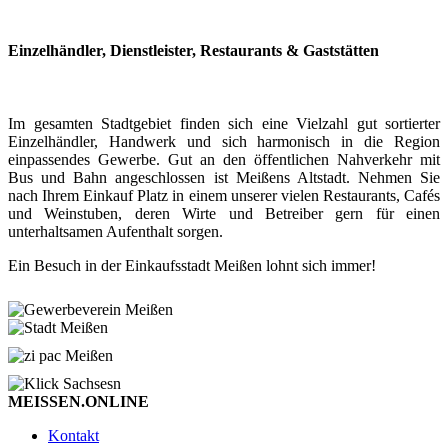
Einzelhändler, Dienstleister, Restaurants & Gaststätten
Im gesamten Stadtgebiet finden sich eine Vielzahl gut sortierter
Einzelhändler, Handwerk und sich harmonisch in die Region
einpassendes Gewerbe. Gut an den öffentlichen Nahverkehr mit
Bus und Bahn angeschlossen ist Meißens Altstadt. Nehmen Sie
nach Ihrem Einkauf Platz in einem unserer vielen Restaurants, Cafés
und Weinstuben, deren Wirte und Betreiber gern für einen
unterhaltsamen Aufenthalt sorgen.
Ein Besuch in der Einkaufsstadt Meißen lohnt sich immer!
MEISSEN.ONLINE
Kontakt