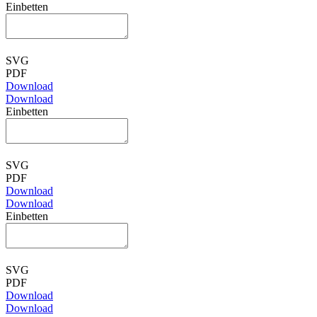
Einbetten
SVG
PDF
Download
Download
Einbetten
SVG
PDF
Download
Download
Einbetten
SVG
PDF
Download
Download