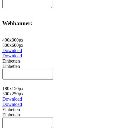
Webbanner:
400x300px
800x600px
Download
Download
Einbetten
Einbetten
180x150px
300x250px
Download
Download
Einbetten
Einbetten