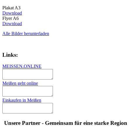
Plakat A3
Download
Flyer A6
Download
Alle Bilder herunterladen
Links:
MEISSEN.ONLINE
Meißen geht online
Einkaufen in Meißen
Unsere Partner - Gemeinsam für eine starke Region