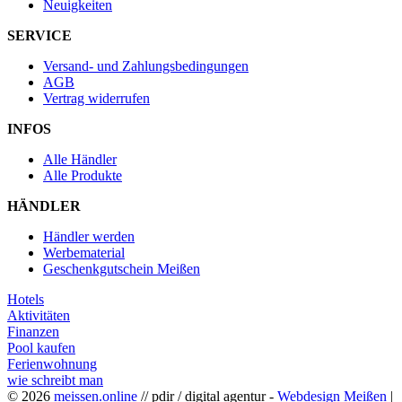
Neuigkeiten
SERVICE
Versand- und Zahlungsbedingungen
AGB
Vertrag widerrufen
INFOS
Alle Händler
Alle Produkte
HÄNDLER
Händler werden
Werbematerial
Geschenkgutschein Meißen
Hotels
Aktivitäten
Finanzen
Pool kaufen
Ferienwohnung
wie schreibt man
© 2026
meissen.online
// pdir / digital agentur -
Webdesign Meißen
|