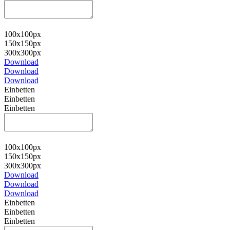
100x100px
150x150px
300x300px
Download
Download
Download
Einbetten
Einbetten
Einbetten
100x100px
150x150px
300x300px
Download
Download
Download
Einbetten
Einbetten
Einbetten