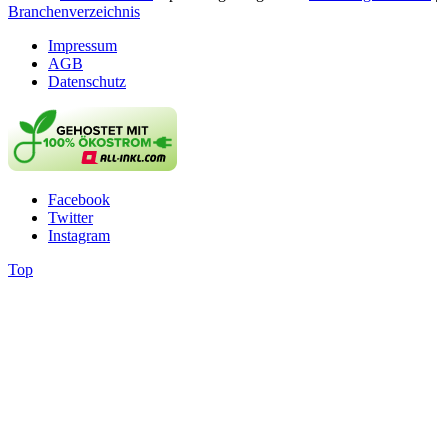
Branchenverzeichnis
Impressum
AGB
Datenschutz
Facebook
Twitter
Instagram
Top