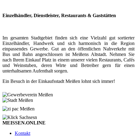
Einzelhändler, Dienstleister, Restaurants & Gaststätten
Im gesamten Stadtgebiet finden sich eine Vielzahl gut sortierter
Einzelhändler, Handwerk und sich harmonisch in die Region
einpassendes Gewerbe. Gut an den öffentlichen Nahverkehr mit
Bus und Bahn angeschlossen ist Meißens Altstadt. Nehmen Sie
nach Ihrem Einkauf Platz in einem unserer vielen Restaurants, Cafés
und Weinstuben, deren Wirte und Betreiber gern für einen
unterhaltsamen Aufenthalt sorgen.
Ein Besuch in der Einkaufsstadt Meißen lohnt sich immer!
MEISSEN.ONLINE
Kontakt