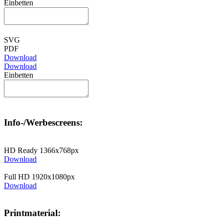
Einbetten
SVG
PDF
Download
Download
Einbetten
Info-/Werbescreens:
HD Ready 1366x768px
Download
Full HD 1920x1080px
Download
Printmaterial: