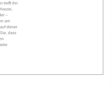
 trefft ihn
Zuhause,
der –
ihn am
auf dieser
 Sie, dass
en
ieler