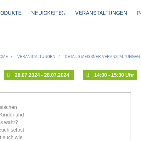
ust dem Starken« - 
RODUKTE
NEUIGKEITEN
VERANSTALTUNGEN
P
Kinder
OME
/
VERANSTALTUNGEN
/
DETAILS MEISSNER VERANSTALTUNGEN
28.07.2024 - 28.07.2024
14:00 - 15:30 Uhr
hsischen
 Kinder und
les wahr?
euch selbst
t euch wie