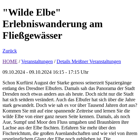
"Wilde Elbe"
Erlebniswanderung am
Fließgewässer
Zurück
HOME
/
Veranstaltungen
/
Details Meißner Veranstaltungen
09.10.2024 - 09.10.2024
16:15 - 17:15 Uhr
Schon Kurfürst August der Starke genoss seinerzeit Spaziergänge
entlang des Dresdner Elbufers. Damals sah das Panorama der Stadt
Dresden noch etwas anders aus als heute. Doch nicht nur die Stadt
hat sich seitdem verändert. Auch das Elbufer hat sich über die Jahre
stark gewandelt. Doch wie sah es vor über Tausend Jahren dort aus?
Kommen Sie mit auf eine spannende Zeitreise und lernen Sie die
wilde Elbe von einer ganz neuen Seite kennen. Damals, als noch
Aue, Sumpf und Moor den Fluss umgaben und Braunbären ihre
Lachse aus der Elbe fischten. Erfahren Sie mehr über den
Fischreichtum, die großen Auenlandschaften und wie viel von ihrem
ursprünglichem Glanz der Elbe noch geblieben ist. Die