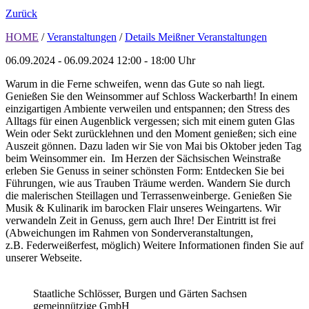
Zurück
HOME
/
Veranstaltungen
/
Details Meißner Veranstaltungen
06.09.2024 - 06.09.2024
12:00 - 18:00 Uhr
Warum in die Ferne schweifen, wenn das Gute so nah liegt.
Genießen Sie den Weinsommer auf Schloss Wackerbarth! In einem
einzigartigen Ambiente verweilen und entspannen; den Stress des
Alltags für einen Augenblick vergessen; sich mit einem guten Glas
Wein oder Sekt zurücklehnen und den Moment genießen; sich eine
Auszeit gönnen. Dazu laden wir Sie von Mai bis Oktober jeden Tag
beim Weinsommer ein. Im Herzen der Sächsischen Weinstraße
erleben Sie Genuss in seiner schönsten Form: Entdecken Sie bei
Führungen, wie aus Trauben Träume werden. Wandern Sie durch
die malerischen Steillagen und Terrassenweinberge. Genießen Sie
Musik & Kulinarik im barocken Flair unseres Weingartens. Wir
verwandeln Zeit in Genuss, gern auch Ihre! Der Eintritt ist frei
(Abweichungen im Rahmen von Sonderveranstaltungen,
z.B. Federweißerfest, möglich) Weitere Informationen finden Sie auf
unserer Webseite.
Staatliche Schlösser, Burgen und Gärten Sachsen
gemeinnützige GmbH