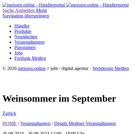
Suche
Anmelden
Menü
Navigation überspringen
Händler
Produkte
Neuigkeiten
Veranstaltungen
Panoramen
Jobs
Freifunk Meißen
© 2026
meissen.online
// pdir / digital agentur -
Webdesign Meißen
Weinsommer im September
Zurück
HOME
/
Veranstaltungen
/
Details Meißner Veranstaltungen
26.09.2024 - 26.09.2024
12:00 - 18:00 Uhr