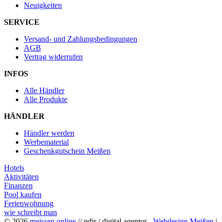
Neuigkeiten
SERVICE
Versand- und Zahlungsbedingungen
AGB
Vertrag widerrufen
INFOS
Alle Händler
Alle Produkte
HÄNDLER
Händler werden
Werbematerial
Geschenkgutschein Meißen
Hotels
Aktivitäten
Finanzen
Pool kaufen
Ferienwohnung
wie schreibt man
© 2026
meissen.online
// pdir / digital agentur -
Webdesign Meißen
|