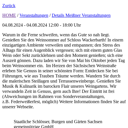
Zurück
HOME
/
Veranstaltungen
/
Details Meißner Veranstaltungen
04.08.2024 - 04.08.2024
12:00 - 18:00 Uhr
Warum in die Ferne schweifen, wenn das Gute so nah liegt.
Genießen Sie den Weinsommer auf Schloss Wackerbarth! In einem
einzigartigen Ambiente verweilen und entspannen; den Stress des
Alltags für einen Augenblick vergessen; sich mit einem guten Glas
Wein oder Sekt zurücklehnen und den Moment genießen; sich eine
Auszeit gönnen. Dazu laden wir Sie von Mai bis Oktober jeden Tag
beim Weinsommer ein. Im Herzen der Sächsischen Weinstraße
erleben Sie Genuss in seiner schönsten Form: Entdecken Sie bei
Führungen, wie aus Trauben Träume werden. Wandern Sie durch
die malerischen Steillagen und Terrassenweinberge. Genießen Sie
Musik & Kulinarik im barocken Flair unseres Weingartens. Wir
verwandeln Zeit in Genuss, gern auch Ihre! Der Eintritt ist frei
(Abweichungen im Rahmen von Sonderveranstaltungen,
z.B. Federweißerfest, möglich) Weitere Informationen finden Sie auf
unserer Webseite.
Staatliche Schlösser, Burgen und Gärten Sachsen
gemeinnützige GmbH