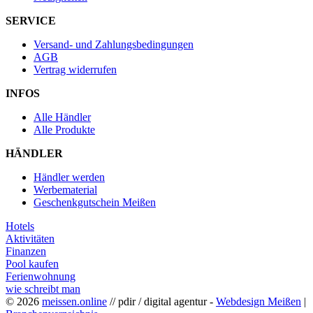
SERVICE
Versand- und Zahlungsbedingungen
AGB
Vertrag widerrufen
INFOS
Alle Händler
Alle Produkte
HÄNDLER
Händler werden
Werbematerial
Geschenkgutschein Meißen
Hotels
Aktivitäten
Finanzen
Pool kaufen
Ferienwohnung
wie schreibt man
© 2026
meissen.online
// pdir / digital agentur -
Webdesign Meißen
|