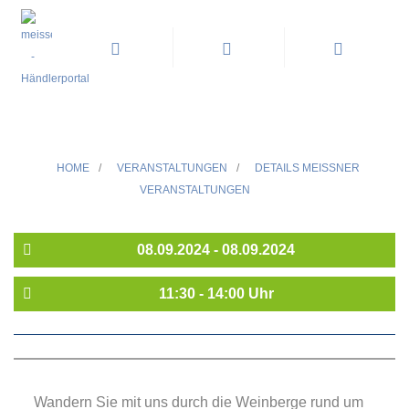
Weinbergswanderung im
September
HOME
/
VERANSTALTUNGEN
/
DETAILS MEISSNER V
ERANSTALTUNGEN
08.09.2024 - 08.09.2024
11:30 - 14:00 Uhr
Wandern Sie mit uns durch die Weinberge rund um