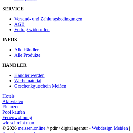
SERVICE
Versand- und Zahlungsbedingungen
AGB
Vertrag widerrufen
INFOS
Alle Händler
Alle Produkte
HÄNDLER
Händler werden
Werbematerial
Geschenkgutschein Meißen
Hotels
Aktivitäten
Finanzen
Pool kaufen
Ferienwohnung
wie schreibt man
© 2026
meissen.online
// pdir / digital agentur -
Webdesign Meißen
|