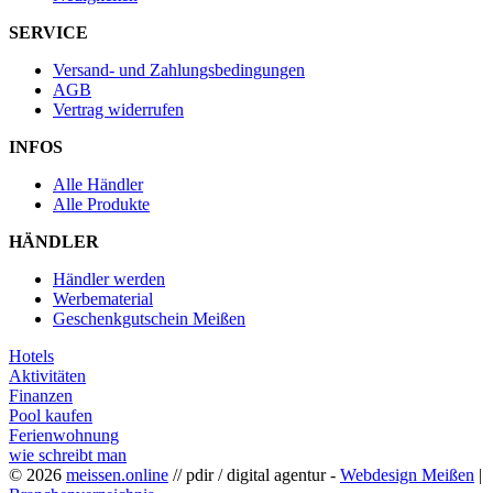
SERVICE
Versand- und Zahlungsbedingungen
AGB
Vertrag widerrufen
INFOS
Alle Händler
Alle Produkte
HÄNDLER
Händler werden
Werbematerial
Geschenkgutschein Meißen
Hotels
Aktivitäten
Finanzen
Pool kaufen
Ferienwohnung
wie schreibt man
© 2026
meissen.online
// pdir / digital agentur -
Webdesign Meißen
|