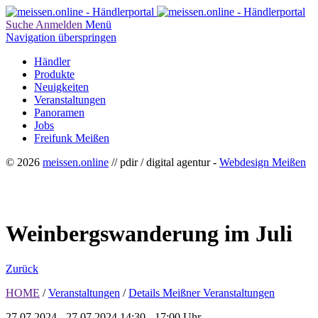
Suche
Anmelden
Menü
Navigation überspringen
Händler
Produkte
Neuigkeiten
Veranstaltungen
Panoramen
Jobs
Freifunk Meißen
© 2026
meissen.online
// pdir / digital agentur -
Webdesign Meißen
Weinbergswanderung im Juli
Zurück
HOME
/
Veranstaltungen
/
Details Meißner Veranstaltungen
27.07.2024 - 27.07.2024
14:30 - 17:00 Uhr