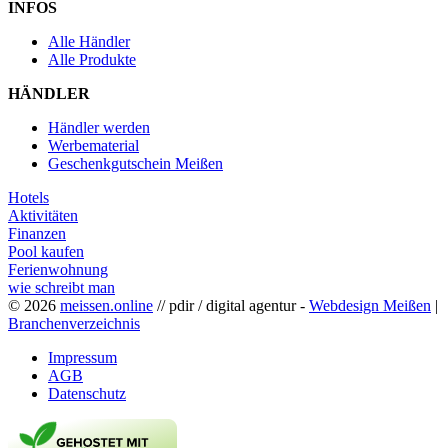
INFOS
Alle Händler
Alle Produkte
HÄNDLER
Händler werden
Werbematerial
Geschenkgutschein Meißen
Hotels
Aktivitäten
Finanzen
Pool kaufen
Ferienwohnung
wie schreibt man
© 2026
meissen.online
// pdir / digital agentur -
Webdesign Meißen
|
Branchenverzeichnis
Impressum
AGB
Datenschutz