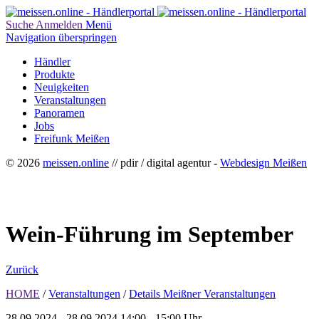
Suche
Anmelden
Menü
Navigation überspringen
Händler
Produkte
Neuigkeiten
Veranstaltungen
Panoramen
Jobs
Freifunk Meißen
© 2026
meissen.online
// pdir / digital agentur -
Webdesign Meißen
Wein-Führung im September
Zurück
HOME
/
Veranstaltungen
/
Details Meißner Veranstaltungen
28.09.2024 - 28.09.2024
14:00 - 15:00 Uhr