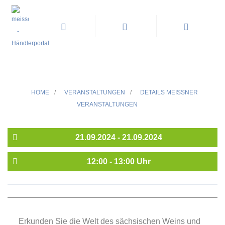
Wein-Führung im September
HOME
/
VERANSTALTUNGEN
/
DETAILS MEISSNER V
ERANSTALTUNGEN
21.09.2024 - 21.09.2024
12:00 - 13:00 Uhr
Erkunden Sie die Welt des sächsischen Weins und