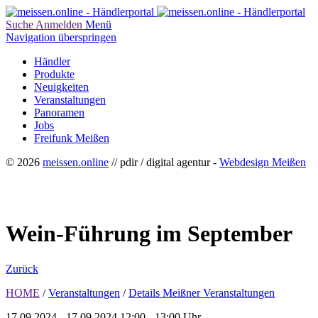
Suche
Anmelden
Menü
Navigation überspringen
Händler
Produkte
Neuigkeiten
Veranstaltungen
Panoramen
Jobs
Freifunk Meißen
© 2026
meissen.online
// pdir / digital agentur -
Webdesign Meißen
Wein-Führung im September
Zurück
HOME
/
Veranstaltungen
/
Details Meißner Veranstaltungen
17.09.2024 - 17.09.2024
12:00 - 13:00 Uhr