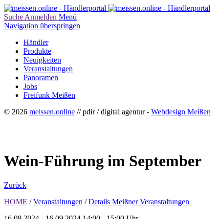
Suche
Anmelden
Menü
Navigation überspringen
Händler
Produkte
Neuigkeiten
Veranstaltungen
Panoramen
Jobs
Freifunk Meißen
© 2026
meissen.online
// pdir / digital agentur -
Webdesign Meißen
Wein-Führung im September
Zurück
HOME
/
Veranstaltungen
/
Details Meißner Veranstaltungen
16.09.2024 - 16.09.2024
14:00 - 15:00 Uhr