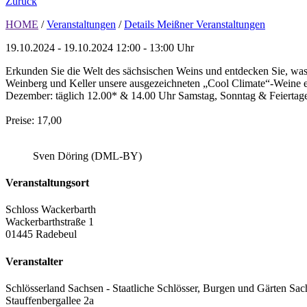
Zurück
HOME
/
Veranstaltungen
/
Details Meißner Veranstaltungen
19.10.2024 - 19.10.2024
12:00 - 13:00 Uhr
Erkunden Sie die Welt des sächsischen Weins und entdecken Sie, was
Weinberg und Keller unsere ausgezeichneten „Cool Climate“-Weine ent
Dezember: täglich 12.00* & 14.00 Uhr Samstag, Sonntag & Feiertage
Preise: 17,00
Sven Döring (DML-BY)
Veranstaltungsort
Schloss Wackerbarth
Wackerbarthstraße 1
01445 Radebeul
Veranstalter
Schlösserland Sachsen - Staatliche Schlösser, Burgen und Gärten Sac
Stauffenbergallee 2a