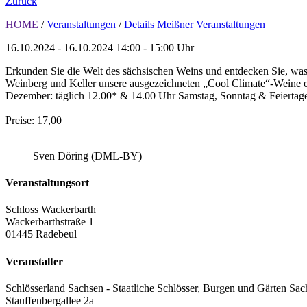
Zurück
HOME
/
Veranstaltungen
/
Details Meißner Veranstaltungen
16.10.2024 - 16.10.2024
14:00 - 15:00 Uhr
Erkunden Sie die Welt des sächsischen Weins und entdecken Sie, was
Weinberg und Keller unsere ausgezeichneten „Cool Climate“-Weine ent
Dezember: täglich 12.00* & 14.00 Uhr Samstag, Sonntag & Feiertage
Preise: 17,00
Sven Döring (DML-BY)
Veranstaltungsort
Schloss Wackerbarth
Wackerbarthstraße 1
01445 Radebeul
Veranstalter
Schlösserland Sachsen - Staatliche Schlösser, Burgen und Gärten Sac
Stauffenbergallee 2a