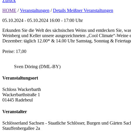
Zurück
HOME
/
Veranstaltungen
/
Details Meißner Veranstaltungen
05.10.2024 - 05.10.2024
16:00 - 17:00 Uhr
Erkunden Sie die Welt des sächsischen Weins und entdecken Sie, was
Weinberg und Keller unsere ausgezeichneten „Cool Climate“-Weine ent
Dezember: täglich 12.00* & 14.00 Uhr Samstag, Sonntag & Feiertage
Preise: 17,00
Sven Döring (DML-BY)
Veranstaltungsort
Schloss Wackerbarth
Wackerbarthstraße 1
01445 Radebeul
Veranstalter
Schlösserland Sachsen - Staatliche Schlösser, Burgen und Gärten Sac
Stauffenbergallee 2a