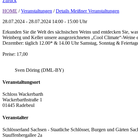
Zurück
HOME
/
Veranstaltungen
/
Details Meißner Veranstaltungen
28.07.2024 - 28.07.2024
14:00 - 15:00 Uhr
Erkunden Sie die Welt des sächsischen Weins und entdecken Sie, was
Weinberg und Keller unsere ausgezeichneten „Cool Climate“-Weine ent
Dezember: täglich 12.00* & 14.00 Uhr Samstag, Sonntag & Feiertage
Preise: 17,00
Sven Döring (DML-BY)
Veranstaltungsort
Schloss Wackerbarth
Wackerbarthstraße 1
01445 Radebeul
Veranstalter
Schlösserland Sachsen - Staatliche Schlösser, Burgen und Gärten Sac
Stauffenbergallee 2a