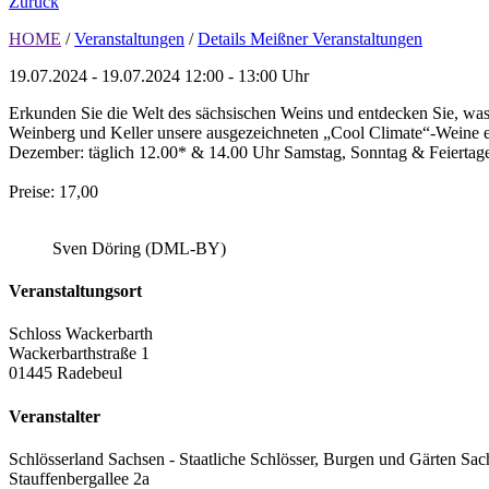
Zurück
HOME
/
Veranstaltungen
/
Details Meißner Veranstaltungen
19.07.2024 - 19.07.2024
12:00 - 13:00 Uhr
Erkunden Sie die Welt des sächsischen Weins und entdecken Sie, was
Weinberg und Keller unsere ausgezeichneten „Cool Climate“-Weine ent
Dezember: täglich 12.00* & 14.00 Uhr Samstag, Sonntag & Feiertage
Preise: 17,00
Sven Döring (DML-BY)
Veranstaltungsort
Schloss Wackerbarth
Wackerbarthstraße 1
01445 Radebeul
Veranstalter
Schlösserland Sachsen - Staatliche Schlösser, Burgen und Gärten Sac
Stauffenbergallee 2a