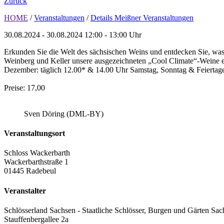
Zurück
HOME
/
Veranstaltungen
/
Details Meißner Veranstaltungen
30.08.2024 - 30.08.2024
12:00 - 13:00 Uhr
Erkunden Sie die Welt des sächsischen Weins und entdecken Sie, was
Weinberg und Keller unsere ausgezeichneten „Cool Climate“-Weine ent
Dezember: täglich 12.00* & 14.00 Uhr Samstag, Sonntag & Feiertage
Preise: 17,00
Sven Döring (DML-BY)
Veranstaltungsort
Schloss Wackerbarth
Wackerbarthstraße 1
01445 Radebeul
Veranstalter
Schlösserland Sachsen - Staatliche Schlösser, Burgen und Gärten Sac
Stauffenbergallee 2a