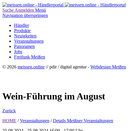
Suche
Anmelden
Menü
Navigation überspringen
Händler
Produkte
Neuigkeiten
Veranstaltungen
Panoramen
Jobs
Freifunk Meißen
© 2026
meissen.online
// pdir / digital agentur -
Webdesign Meißen
Wein-Führung im August
Zurück
HOME
/
Veranstaltungen
/
Details Meißner Veranstaltungen
25.08.2024 - 25.08.2024
16:00 - 17:00 Uhr