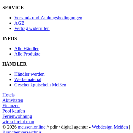
SERVICE
Versand- und Zahlungsbedingungen
AGB
Vertrag widerrufen
INFOS
Alle Händler
Alle Produkte
HÄNDLER
Händler werden
Werbematerial
Geschenkgutschein Meißen
Hotels
Aktivitäten
Finanzen
Pool kaufen
Ferienwohnung
wie schreibt man
© 2026
meissen.online
// pdir / digital agentur -
Webdesign Meißen
|
Branchenverzeichnis