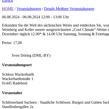
Zurück
HOME
/
Veranstaltungen
/
Details Meißner Veranstaltungen
06.08.2024 - 06.08.2024
12:00 - 13:00 Uhr
Erkunden Sie die Welt des sächsischen Weins und entdecken Sie, was
Weinberg und Keller unsere ausgezeichneten „Cool Climate“-Weine ent
Dezember: täglich 12.00* & 14.00 Uhr Samstag, Sonntag & Feiertage
Preise: 17,00
Sven Döring (DML-BY)
Veranstaltungsort
Schloss Wackerbarth
Wackerbarthstraße 1
01445 Radebeul
Veranstalter
Schlösserland Sachsen - Staatliche Schlösser, Burgen und Gärten Sac
Stauffenbergallee 2a