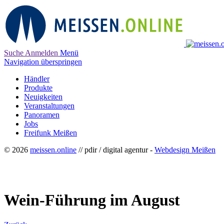
Suche
Anmelden
Menü
Navigation überspringen
Händler
Produkte
Neuigkeiten
Veranstaltungen
Panoramen
Jobs
Freifunk Meißen
© 2026
meissen.online
// pdir / digital agentur -
Webdesign Meißen
Wein-Führung im August