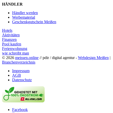
HÄNDLER
Händler werden
Werbematerial
Geschenkgutschein Meißen
Hotels
Aktivitäten
Finanzen
Pool kaufen
Ferienwohnung
wie schreibt man
© 2026
meissen.online
// pdir / digital agentur -
Webdesign Meißen
|
Branchenverzeichnis
Impressum
AGB
Datenschutz
Facebook